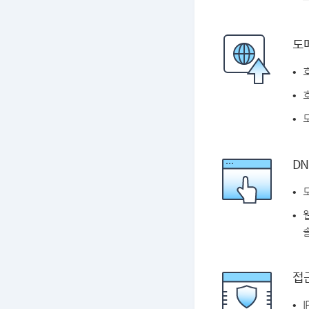
도
DN
솔
접근